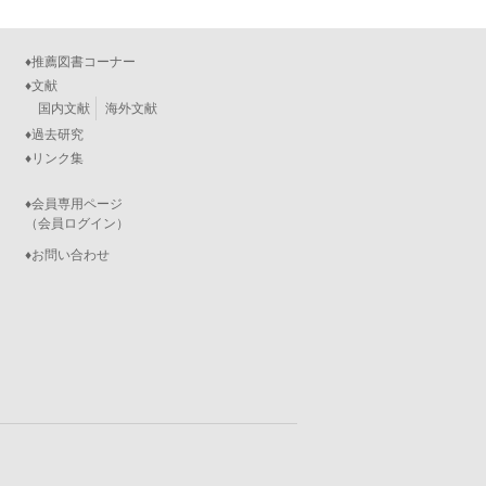
♦推薦図書コーナー
♦文献
国内文献
海外文献
♦過去研究
♦リンク集
♦会員専用ページ
（会員ログイン）
♦お問い合わせ