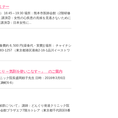
セミナー
16:45～19:30 場所：熊本市医師会館（2階研修
生 講演②：女性の心疾患の兆候を見逃さないために
演③：日本女性に...
会食費約 6, 500 円(昼食代・実費)] 場所： チャイナシ
-1257 （東京都港区港南2-16-1品川イーストワ
療より ～気剤を使いこなす～」 のご案内
ック院長盛岡頼子先生 日時：2016年3月6日
麹町6-6）
候群について」 講師：どんぐり発達クリニック院
場所：主婦会館プラザエフ7階カトレア（東京都千代田区6番