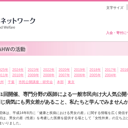
文字サイズ
入会・寄付に
025年
2024年
2023年
2022年
2020年
2019年
2018年
2017年
201
011年
2010年
2009年
2008年
2007年
2006年
2005年
2004年
九州
千葉
市民公開講座・研究会
本部
東京
年1回開催、専門分野の医師による一般市民向け大人気公開
同じ病気にも男女差があること、私たちと学んでみません
団体は、平成14年8月に「健康と疾病における男女の差」に関する情報を広く発信
初は、男女の差（性差）を考慮した医療を提供する場として「女性外来」の立ち上
まいりました。