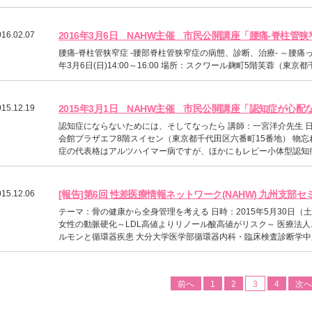
016.02.07
2016年3月6日 NAHW主催 市民公開講座「腰痛-脊柱
腰痛-脊柱管狭窄症 -腰部脊柱管狭窄症の病態、診断、治療- ～腰痛っ
年3月6日(日)14:00～16:00 場所：スクワール麹町5階芙蓉（東
015.12.19
2015年3月1日 NAHW主催 市民公開講座「認知症が心配
認知症にならないためには、そしてなったら 講師：一宮洋介先生 日時：20
会館プラザエフ8階スイセン（東京都千代田区六番町15番地） 物
症の代表格はアルツハイマー病ですが、ほかにもレビー小体型認知症、
015.12.06
[報告]第6回 性差医療情報ネットワーク(NAHW) 九州支部セ
テーマ：骨の健康から全身管理を考える 日時：2015年5月30日（
女性の動脈硬化～LDL高値よりリノール酸高値がリスク～ 医療法
ルモンと循環器疾患 大分大学医学部循環器内科・臨床検査診断学中川幹
前へ
1
2
3
4
次へ