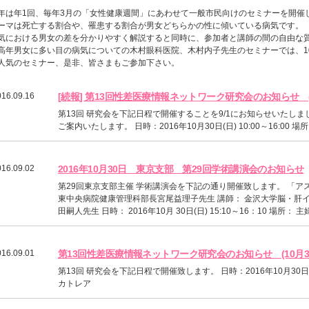
年は年1回、毎年3月の「女性健康週間」にあわせて一般市民向けのセミナーを開催
ーマは死亡する割合や、罹患する割合が男女どちらかの性に傾いている病気です。
気における男女の差を分かりやすく解説すると同時に、参加者と講師の間の自由な
高年男女に多い目の病気についての木村眼科医院、木村内子先生のセミナーでは、1
人気のセミナー、是非、皆さまもご参加下さい。
016.09.16
[続報] 第13回性差医療情報ネットワーク研究会のお知らせ (
第13回 研究会を下記日程で開催することを9/1にお知らせいたし
ご案内いたします。 日時：2016年10月30日(日) 10:00～16:00
016.09.02
2016年10月30日 東京支部 第29回学術講演会のお知らせ
第29回東京支部主催 学術講演会を下記の通り開催致します。 「ア
東中央病院健康管理科部長宮尾益理子先生 講師： 金沢大学脳・肝
田嗣人先生 日時： 2016年10月 30日(日) 15:10～16：10 場所： 主
016.09.01
第13回性差医療情報ネットワーク研究会のお知らせ (10月3
第13回 研究会を下記日程で開催致します。 日時：2016年10月30日(日)
カトレア