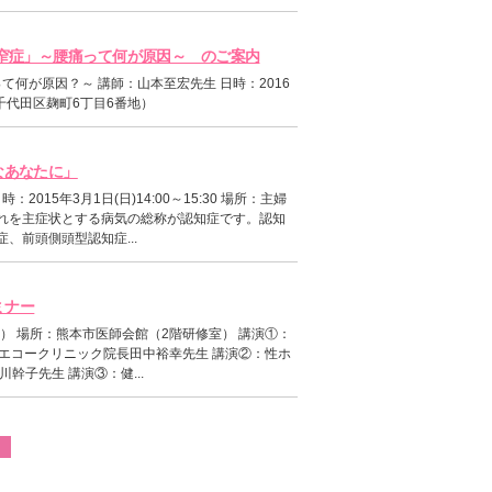
管狭窄症」～腰痛って何が原因～ のご案内
て何が原因？～ 講師：山本至宏先生 日時：2016
京都千代田区麹町6丁目6番地）
なあなたに」
15年3月1日(日)14:00～15:30 場所：主婦
忘れを主症状とする病気の総称が認知症です。認知
前頭側頭型認知症...
ミナー
土） 場所：熊本市医師会館（2階研修室） 講演①：
人エコークリニック院長田中裕幸先生 講演②：性ホ
子先生 講演③：健...