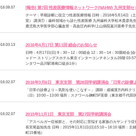
016.08.07
[報告] 第7回 性差医療情報ネットワーク(NAHW) 九州支部
テーマ：早期診断に役立つ性差医療情報 日時：2016年5月14日（土） 
室） 講演①：歯科領域から診た性差医療 九州歯科大学松木貴彦先
鹿児島大学医学部心臓血管・高血圧内科学/上山病院嘉川亜希子先生 講
016.03.13
2016年4月17日 第11回 総会のお知らせ
日時：4月17日(日) 9：30～12：00総会 12：30～14：30親睦会 [
ャドー ストリングスホテル東京インターコンチネンタル26階 03-5783
ンタワー品川駅港南口徒歩1分）
016.02.07
2016年3月6日 東京支部 第28回学術講演会「日常の診
「日常の診療より～気剤を使いこなす～」 講師：成城漢方内科クリニ
（日）10:00～13:00 場所：スクワール麹町5F芙蓉（東京都千代田区
016.02.07
2015年11月1日 東京支部 第27回学術講演会
「アスペルガー症候群と、その対応に苦悩する家族のカサンドラ症
長宮尾益知先生 日時：2015年11月1日(日)15:10～16:10 
町15番地）