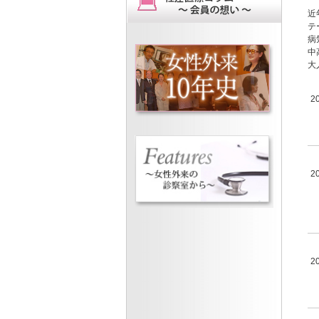
近
テ
病
中
大
2
2
2