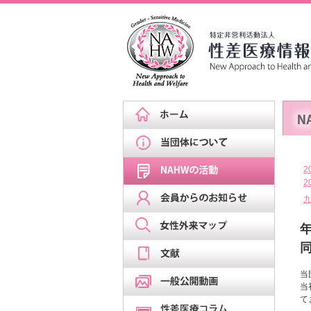
2
2
当
当
て