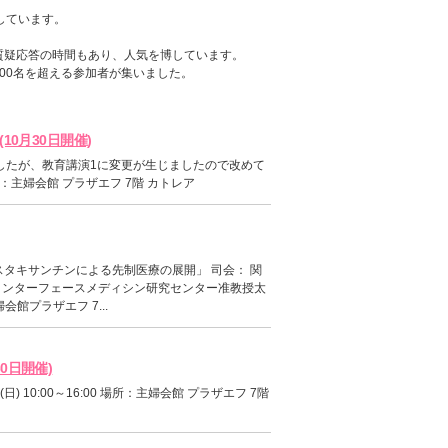
しています。
質疑応答の時間もあり、人気を博しています。
00名を超える参加者が集いました。
10月30日開催)
ましたが、教育講演1に変更が生じましたので改めて
 場所：主婦会館 プラザエフ 7階 カトレア
スタキサンチンによる先制医療の展開」 司会： 関
インターフェースメディシン研究センター准教授太
婦会館プラザエフ 7...
0日開催)
 10:00～16:00 場所：主婦会館 プラザエフ 7階